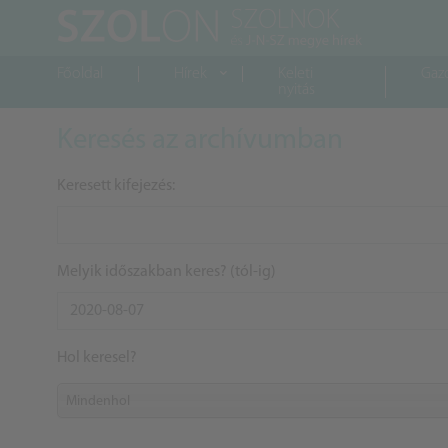
Főoldal
Hírek
Keleti
Gaz
nyitás
Keresés az archívumban
Keresett kifejezés:
Melyik időszakban keres? (tól-ig)
Hol keresel?
Mindenhol