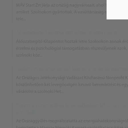
MÁV Start Zrt járja az ország nagyvárosait, ahol bemutatják
amiket Szolnokon gyártottak. A vasúttársaság első állomás
tele...
Áldozatsegítő Központot adtak át Szolnokon
Áldozatsegítő Központot hoztak létre Szolnokon annak érd
érzelmi és pszichológiai támogatásban részesüljenek azok, 
szolnoki köz...
Újabb orvosi eszközöket kapott a szolnoki gyerm
Az Országos Jótékonysági Vadászat Közhasznú Nonprofit K
köszönhetően két levegőoxigén keverő berendezést és egy 
vásárolni a szolnoki Het...
Ingyenes energetikai tanácsadásban lehet részük
jóvoltából
Az Országgyűlés megváltoztatta az energiahatékonyságról sz