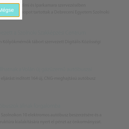
i Kereskedelmi és Iparkamara szervezésében
Mégse
zési Workshopot tartottak a Debreceni Egyetem Szolnoki
ezett a Szolnoki Szakképzési Centrum
 Kölyökmérnök tábort szervezett Digitális Közösségi
llhatnak a Volán új gázüzemű autóbuszai
 eljárást indított 164 új, CNG-meghajtású autóbusz
óbuszok állnak forgalomba
 Szolnokon 10 elektromos autóbusz beszerzésére és a
truktúra kialakítására nyert el pénzt az önkormányzat.