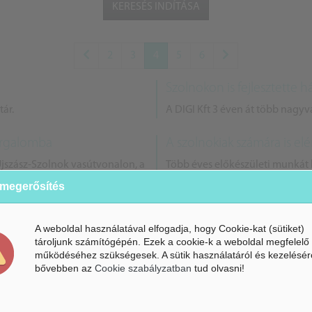
2
3
4
5
6
Szolnokon is fejlesztette há
ár.
A DIGI Kft 3 éven át több nagyv
forgalomba
A szolnokiak számára is el
Újszász-Szolnok vasútvonalon, a
Több éves előkészületi munkát 
áratokon lévő szerelvényekkel
kerékpáros alkalmazás.
 megerősítés
A weboldal használatával elfogadja, hogy Cookie-kat (sütiket)
at Szolnokon
Óriás beruházást valósíto
tároljunk számítógépén. Ezek a cookie-k a weboldal megfelelő
0 milliárdot fordít a kormány
Átadásra került a Béres Gyógys
működéséhez szükségesek. A sütik használatáról és kezelésér
bővebben az
Cookie szabályzatban
tud olvasni!
részt vett Varga Mihály pénzügy
tanak
A szakképzés átalakulásár