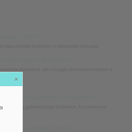
lózatát a DIGI Kft
árosban, köztük Szolnokon is fejlesztette hálózatát.
érhető a Google új alkalmazása
követően elérhetővé vált a Google útvonaltervezőjében a
×
tt meg a Béres Gyógyszertár Zrt Szolnokon
zergyár Zrt új gyártórészlege Szolnokon. Az eseményen
ől
miniszter is.
ól tartottak workshopot Szolnokon