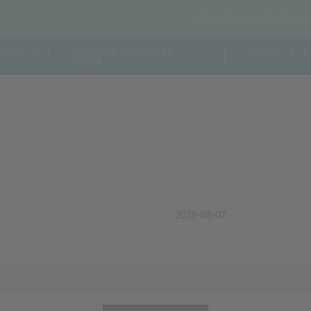
daság
Bérelhető rendelők és
Áruház
műtők