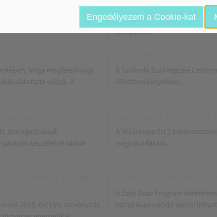
 a legmodernebb IC+ kocsijait,
A Jász-Nagykun-Szolnok Megye
Engedélyezem a Cookie-kat
a hol máshol, mint a gyártó
2021.szeptember 09-én Szakkép
Campusán.
Kölyökmérnök tábort szerv
ekében, hogy megfelelő jogi,
A Szolnoki Szakképzési Centrum
akik áldozattá váltak. A
Alkotóműhelyében.
ekkórház
Szolnokon is forgalomba á
ft. támogatásának
A Volánbusz Zrt 2 közbeszerzési
párásító készüléket tudott
megvásárlására.
 a szolnokiaknak az MMK
Szolnokon elektromos aut
A Zöld Busz Program keretében
óló 2015. évi LVII. törvényt és
hozzá kapcsolódó töltési infras