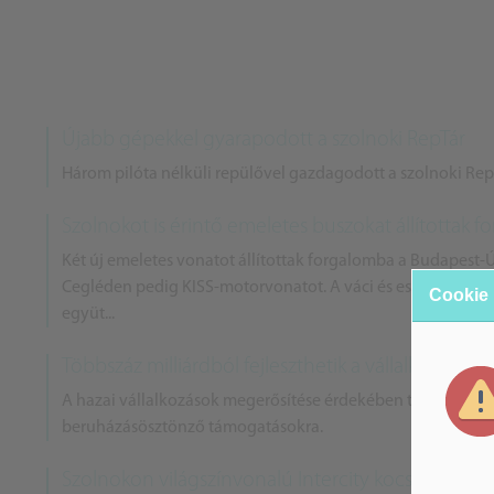
Újabb gépekkel gyarapodott a szolnoki RepTár
Három pilóta nélküli repülővel gazdagodott a szolnoki Rept
Szolnokot is érintő emeletes buszokat állítottak 
Két új emeletes vonatot állítottak forgalomba a Budapest-
Cegléden pedig KISS-motorvonatot. A váci és esztergomi j
Cookie
együt...
Többszáz milliárdból fejleszthetik a vállalkozások
A hazai vállalkozások megerősítése érdekében több mint 21
beruházásösztönző támogatásokra.
Szolnokon világszínvonalú Intercity kocsikat gyár