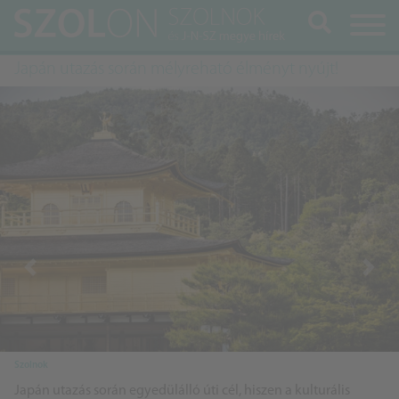
Keresés
Japán utazás során mélyreható élményt nyújt!
Previous
Next
Szolnok
Japán utazás során egyedülálló úti cél, hiszen a kulturális