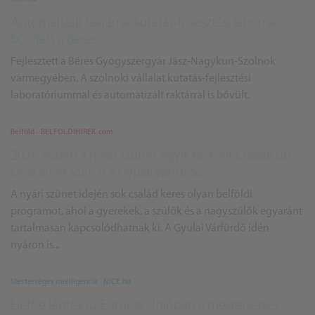
Automatizált raktárral, kutatás-fejlesztési laborral
bővített a Béres
Fejlesztett a Béres Gyógyszergyár Jász-Nagykun-Szolnok
vármegyében. A szolnoki vállalat kutatás-fejlesztési
laboratóriummal és automatizált raktárral is bővült.
Belföld - BELFOLDIHIREK.com
2026 évben a nyári szünet egyik kedvelt családi úti
célja lehet idén is a Gyulai Várfürdő
A nyári szünet idején sok család keres olyan belföldi
programot, ahol a gyerekek, a szülők és a nagyszülők egyaránt
tartalmasan kapcsolódhatnak ki. A Gyulai Várfürdő idén
nyáron is...
Mesterséges intelligencia - NICE.hu
Életbe léptek az Európai Unióban a mesterséges