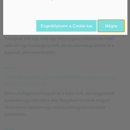
Szolnok
Összevert egy hajléktalant, mert tolvajnak hitte –
Engedélyezem a Cookie-kat
Mégse
Vádat emeltek a kunhegyesi férfi ellen
Tolvajnak hitt egy, vele egy helyiségben tartózkodó fedél
nélkülit egy kunhegyesi férfi, aki miután megvádolta őt a
lopással, ütni-verni kezdte.
Szolnok
Elítélték a rablót, aki mozgáskorlátozottat vert egy
székkel Jászkiséren
Kilenc év fegyházat kapott az a fiatal férfi, aki megpróbált
kirabolni egy idős nőt a Jász-Nagykun-Szolnok megyei
Jászkiséren. Szétvert egy széket a mozgáskorlátozott
asszonyon.
Szolnok