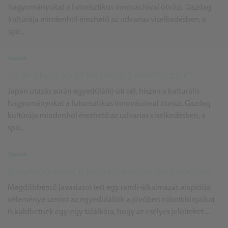
hagyományokat a futurisztikus innovációval ötvözi. Gazdag
kultúrája mindenhol érezhető az udvarias viselkedésben, a
spir...
Szolnok
Japán utazás során mélyreható élményt nyújt!
Japán utazás során egyedülálló úti cél, hiszen a kulturális
hagyományokat a futurisztikus innovációval ötvözi. Gazdag
kultúrája mindenhol érezhető az udvarias viselkedésben, a
spir...
Szolnok
Robotklónjainkat is küldhetnénk randira a jövőben
Megdöbbentő javaslatot tett egy randi-alkalmazás alapítója:
véleménye szerint az egyedülállók a jövőben robotklónjaikat
is küldhetnék egy-egy találkára, hogy az esélyes jelölteket ...