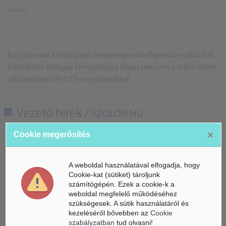
Szolnok
Döbbenet: 6 különféle rák kimutatását segíti a
mesterséges intelligencia-eszköz
Egy újonnan kifejlesztett mesterséges intelligencia eszköz hat
különböző ráktípus kimutatására képes precízen a teljes testen
alkalmazható PET/CT-vizsgálatokkal.
Vezető hírek /
SZOLON.HU
×
Cookie megerősítés
Szolnok
Durva: figyeli az irodai mesterséges intelligencia, ki
A weboldal használatával elfogadja, hogy
mikor áll fel és pörgeti a visszaszámlálót
Cookie-kat (sütiket) tároljunk
számítógépén. Ezek a cookie-k a
Durva videó terjed a világhálón, amelyen az látható, hogy egy
weboldal megfelelő működéséhez
feltehetően kínai irodában kamerák és mesterséges
szükségesek. A sütik használatáról és
intelligencia követi az alkalmazottak munkáját, ami
kezeléséről bővebben az
Cookie
meglehetősen szi...
szabályzatban
tud olvasni!