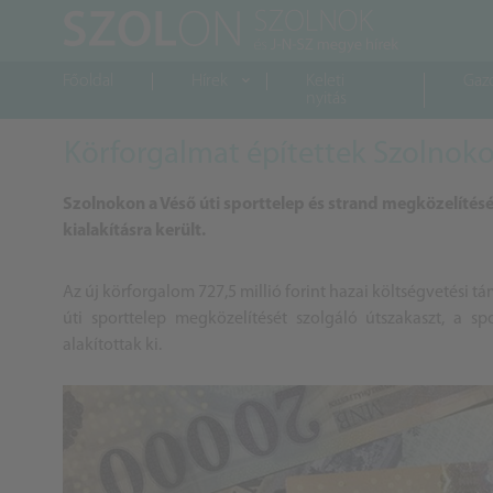
Főoldal
Hírek
Keleti
Gaz
nyitás
Körforgalmat építettek Szolnok
Szolnokon a Véső úti sporttelep és strand megközelítésé
kialakításra került.
Az új körforgalom 727,5 millió forint hazai költségvetési t
úti sporttelep megközelítését szolgáló útszakaszt, a sp
alakítottak ki.