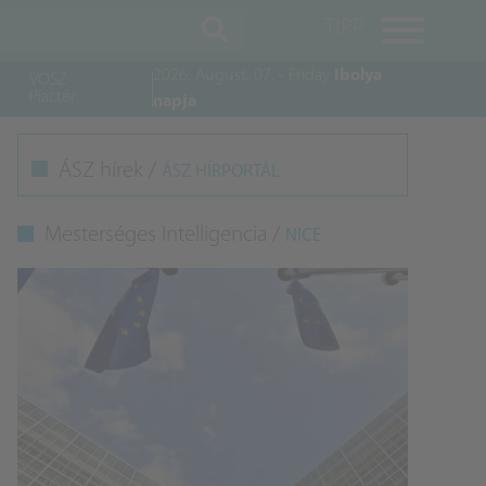
TIPP
2026. August. 07. - Friday
Ibolya
VOSZ
Piactér
napja
M
ÁSZ hírek /
ÁSZ HÍRPORTÁL
K
Mesterséges Intelligencia /
NICE
A