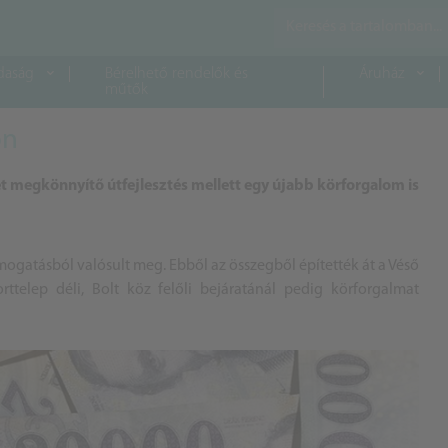
daság
Bérelhető rendelők és
Áruház
műtők
on
t megkönnyítő útfejlesztés mellett egy újabb körforgalom is
ámogatásból valósult meg. Ebből az összegből építették át a Véső
orttelep déli, Bolt köz felőli bejáratánál pedig körforgalmat