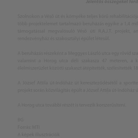
Jelentős összegeket ford
Szolnokon a Véső út és környéke teljes körű rehabilitációj
több projektelemet tartalmazó beruházás egyike a 1,4 mill
támogatással megvalósuló Véső úti R.A.J.T. projekt, 
rendezvényház és szakosztályi épület létesül.
A beruházás részeként a Meggyes László utca egy rövid szak
valamint a Horog utca déli szakasza 47 méteren, a k
élelmiszerüzlet közötti szakaszt átépítették, szélesítették 1
A József Attila út-Indóház út kereszteződésétől a sportt
projekt során közvilágítás épült a József Attila út-Indóház
A Horog utca további részét is tervezik korszerűsíteni.
BG
Forrás: MTI
A képek illusztrációk