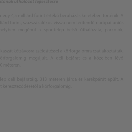
ítanak úthálózat fejlesztésre
a egy 4,5 milliárd forint értékű beruházás keretében történik. A
iárd forint, százszázalékos vissza nem térítendő európai uniós
amelyben megépül a sporttelep belső úthálózata, parkolók,
aszát kétsávosra szélesítéssel a körforgalomra csatlakoztatták,
örforgalomig megújult. A déli bejárat és a közelben lévő
80 méteren.
elep déli bejáratáig, 313 méteren járda és kerékpárút épült. A
 út kereszteződésétől a körforgalomig.