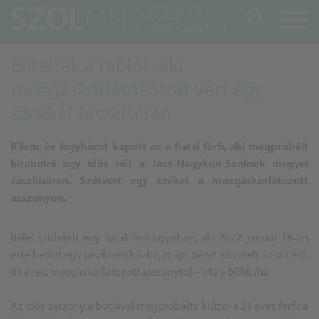
Keresés
Elítélték a rablót, aki
mozgáskorlátozottat vert egy
székkel Jászkiséren
Kilenc év fegyházat kapott az a fiatal férfi, aki megpróbált
kirabolni egy idős nőt a Jász-Nagykun-Szolnok megyei
Jászkiséren. Szétvert egy széket a mozgáskorlátozott
asszonyon.
Ítélet született egy fiatal férfi ügyében, aki 2022. január 18-án
este betört egy jászkiséri házba, majd pénzt követelt az ott élő,
81 éves, mozgáskorlátozott asszonytól – írta a
blikk.hu.
Az idős asszony a botjával megpróbálta kiűzni a 21 éves férfit a