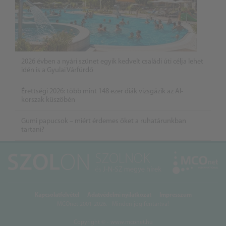
2026 évben a nyári szünet egyik kedvelt családi úti célja lehet
idén is a Gyulai Várfürdő
Érettségi 2026: több mint 148 ezer diák vizsgázik az AI-
korszak küszöbén
Gumi papucsok – miért érdemes őket a ruhatárunkban
tartani?
Kapcsolatfelvétel
Adatvédelmi nyilatkozat
Impresszum
MCOnet 2001-2026. - Minden jog fentartva!
Copyright © - www.mconet.hu