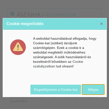
ÁSZ hírek /
ÁSZ HÍRPORTÁL
×
Cookie megerősítés
Mesterséges Intelligencia /
NICE
A weboldal használatával elfogadja, hogy
Cookie-kat (sütiket) tároljunk
számítógépén. Ezek a cookie-k a
weboldal megfelelő működéséhez
szükségesek. A sütik használatáról és
kezeléséről bővebben az
Cookie
szabályzatban
tud olvasni!
Engedélyezem a Cookie-kat
Mégse
Életbe léptek az Európai Unióban a mesterséges intelligencia
új szabályai