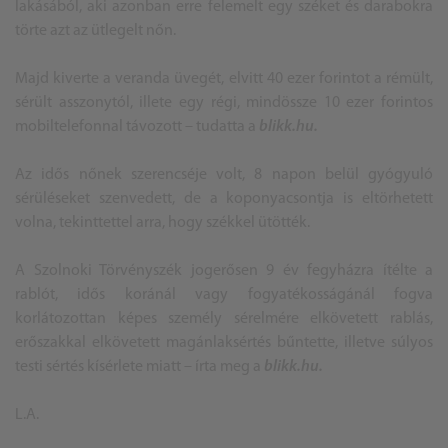
lakásából, aki azonban erre felemelt egy széket és darabokra
törte azt az ütlegelt nőn.
Majd kiverte a veranda üvegét, elvitt 40 ezer forintot a rémült,
sérült asszonytól, illete egy régi, mindössze 10 ezer forintos
mobiltelefonnal távozott – tudatta a
blikk.hu.
Az idős nőnek szerencséje volt, 8 napon belül gyógyuló
sérüléseket szenvedett, de a koponyacsontja is eltörhetett
volna, tekinttettel arra, hogy székkel ütötték.
A Szolnoki Törvényszék jogerősen 9 év fegyházra ítélte a
rablót, idős koránál vagy fogyatékosságánál fogva
korlátozottan képes személy sérelmére elkövetett rablás,
erőszakkal elkövetett magánlaksértés bűntette, illetve súlyos
testi sértés kísérlete miatt – írta meg a
blikk.hu.
L.A.