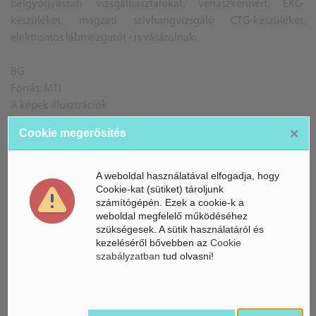
belgyógyászati vizsgálóasztalokat, vénaszkennert, EKG-
készüléket, magzati szívhangvizsgáló CTG-készüléket,
elektromos lábmozgatót - is vásárolnak.
BG
Forrás: MTI
A képek illusztrációk
×
Cookie megerősítés
ÁSZ hírek /
ÁSZ HÍRPORTÁL
A weboldal használatával elfogadja, hogy
Cookie-kat (sütiket) tároljunk
Mesterséges Intelligencia /
számítógépén. Ezek a cookie-k a
NICE
weboldal megfelelő működéséhez
szükségesek. A sütik használatáról és
kezeléséről bővebben az
Cookie
szabályzatban
tud olvasni!