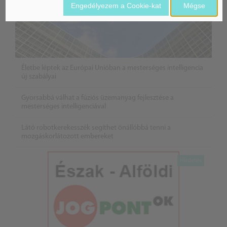
Engedélyezem a Cookie-kat
Mégse
Életbe léptek az Európai Unióban a mesterséges intelligencia
új szabályai
Gyorsabbá válhat a fúziós üzemanyag fejlesztése a
mesterséges intelligenciával
Látó robotkerekesszék segíthet önállóbbá tenni a
mozgáskorlátozott embereket