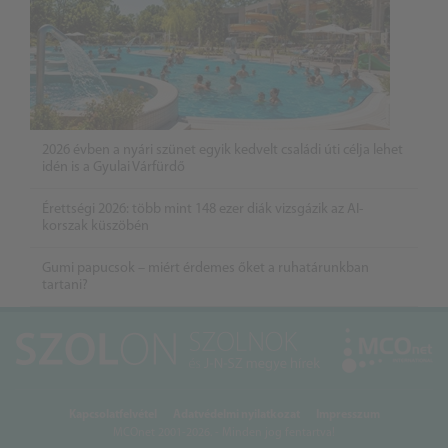
2026 évben a nyári szünet egyik kedvelt családi úti célja lehet
idén is a Gyulai Várfürdő
Érettségi 2026: több mint 148 ezer diák vizsgázik az AI-
korszak küszöbén
Gumi papucsok – miért érdemes őket a ruhatárunkban
tartani?
Kapcsolatfelvétel
Adatvédelmi nyilatkozat
Impresszum
MCOnet 2001-2026. - Minden jog fentartva!