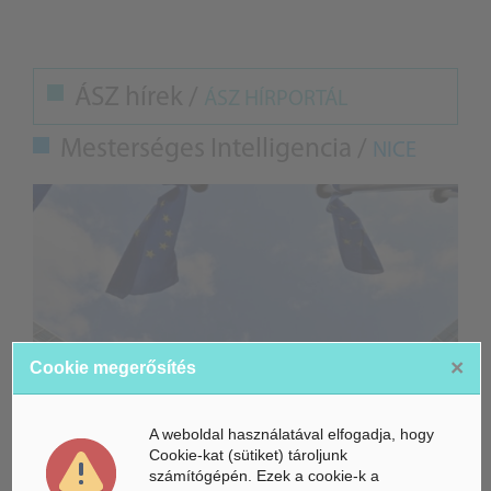
ÁSZ hírek /
ÁSZ HÍRPORTÁL
Mesterséges Intelligencia /
NICE
×
Cookie megerősítés
A weboldal használatával elfogadja, hogy
Cookie-kat (sütiket) tároljunk
Életbe léptek az Európai Unióban a mesterséges intelligencia
számítógépén. Ezek a cookie-k a
új szabályai