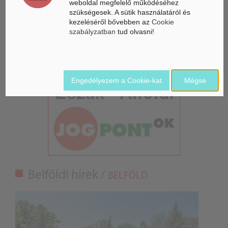
weboldal megfelelő működéséhez
szükségesek. A sütik használatáról és
Gyorsabbá válhat a fúziós üzemanyag fejlesztése a
kezeléséről bővebben az
Cookie
mesterséges intelligenciával
szabályzatban
tud olvasni!
Látó robotkerekesszék segíthet önállóbbá tenni a
mozgáskorlátozott embereket
Engedélyezem a Cookie-kat
Mégse
Belföldi hírek /
BELFÖLD