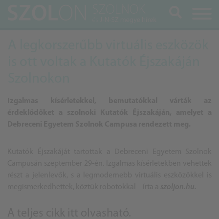
Keresés
A legkorszerűbb virtuális eszközök
is ott voltak a Kutatók Éjszakáján
Szolnokon
Izgalmas kísérletekkel, bemutatókkal várták az
érdeklődőket a szolnoki Kutatók Éjszakáján, amelyet a
Debreceni Egyetem Szolnok Campusa rendezett meg.
Kutatók Éjszakáját tartottak a Debreceni Egyetem Szolnok
Campusán szeptember 29-én. Izgalmas kísérletekben vehettek
részt a jelenlevők, s a legmodernebb virtuális eszközökkel is
megismerkedhettek, köztük robotokkal – írta a
szoljon.hu.
A teljes cikk
itt olvasható.