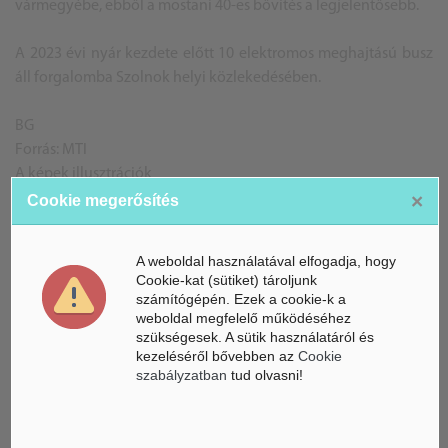
vármegyébe, ebből a mostani 40-es bővítés a legjelentősebb.
A 2023 évi nyár kezdete előtt 10 elektromos meghajtású busz
áll forgalomba Szolnok helyi közlekedésében.
BG
Forrás: MTI
A képek illusztrációk
×
Cookie megerősítés
A weboldal használatával elfogadja, hogy
ÁSZ hírek /
ÁSZ HÍRPORTÁL
Cookie-kat (sütiket) tároljunk
számítógépén. Ezek a cookie-k a
Mesterséges Intelligencia /
NICE
weboldal megfelelő működéséhez
szükségesek. A sütik használatáról és
kezeléséről bővebben az
Cookie
szabályzatban
tud olvasni!