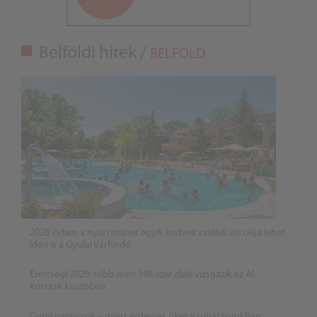
Belföldi hírek /
BELFÖLD
2026 évben a nyári szünet egyik kedvelt családi úti célja lehet
idén is a Gyulai Várfürdő
Érettségi 2026: több mint 148 ezer diák vizsgázik az AI-
korszak küszöbén
Gumi papucsok – miért érdemes őket a ruhatárunkban