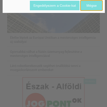
Engedélyezem a Cookie-kat
Mégse
Életbe léptek az Európai Unióban a mesterséges intelligencia
új szabályai
Gyorsabbá válhat a fúziós üzemanyag fejlesztése a
mesterséges intelligenciával
Látó robotkerekesszék segíthet önállóbbá tenni a
mozgáskorlátozott embereket