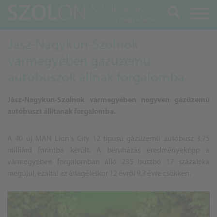
Keresés
Jász-Nagykun-Szolnok
vármegyében gázüzemű
autóbuszok állnak forgalomba
Jász-Nagykun-Szolnok vármegyében negyven gázüzemű
autóbuszt állítanak forgalomba.
A 40 új MAN Lion's City 12 típusú gázüzemű autóbusz 3,75
milliárd forintba került. A beruházás eredményeképp a
vármegyében forgalomban álló 235 buszbó 17 százaléka
megújul, ezáltal az átlagéletkor 12 évről 9,3 évre csökken.