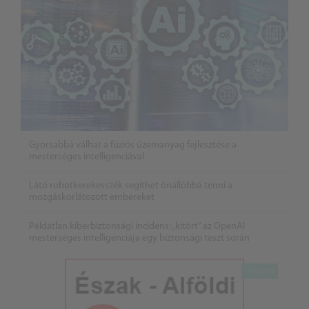
Gyorsabbá válhat a fúziós üzemanyag fejlesztése a
mesterséges intelligenciával
Látó robotkerekesszék segíthet önállóbbá tenni a
mozgáskorlátozott embereket
Példátlan kiberbiztonsági incidens: „kitört” az OpenAI
mesterséges intelligenciája egy biztonsági teszt során