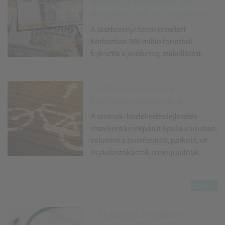
járóbeteg-szakellátást Jász-
Nagykun-Szolnok megyében
A Jászberényi Szent Erzsébet
Kórházban 300 millió forintból
fejlesztik a járóbeteg-szakellátást.
Szolnokon fejlesztik a
kerékpáros közlekedést
A szolnoki közlekedésdejlesztés
részeként kerékpárút épül a városban,
valamint a buszforduló, parkoló, út-
és járdaszakaszok is megújulnak.
Jól haladnak a szolnoki