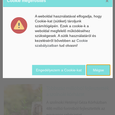
×
Cookie megerősítés
Átadásra került a Szolnok Szakképzési
Centrum Petőfi Sándor Építészeti és
Faipari Technikum és Szakképző
A weboldal használatával elfogadja, hogy
Iskola sportcsarnoka.
Cookie-kat (sütiket) tároljunk
számítógépén. Ezek a cookie-k a
weboldal megfelelő működéséhez
szükségesek. A sütik használatáról és
Szolnokon is elektromos
kezeléséről bővebben az
Cookie
járművekkel újít a Magyar Posta
szabályzatban
tud olvasni!
A Magyar Posta közel 700 millió
forintból vásárolt 40 darab
elektromos meghajtású gépjárművet
Engedélyezem a Cookie-kat
Mégse
Közülük jut Szolnokra is.
Többszáz millióból fejlesztették
a szolnoki kórházat
A szolnoki Hetényi Géza Kórházban
486 millió forintból fejlesztették az
egynapos sebészetet.