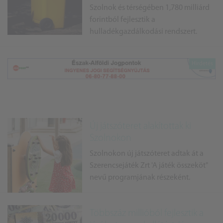
Szolnok és térségében 1,780 milliárd
forintból fejlesztik a
hulladékgazdálkodási rendszert.
Új játszóteret alakítottak ki
Szolnokon
Szolnokon új játszóteret adtak át a
Szerencsejáték Zrt 'A játék összeköt"
nevű programjának részeként.
Többszáz millióból fejlesztik a