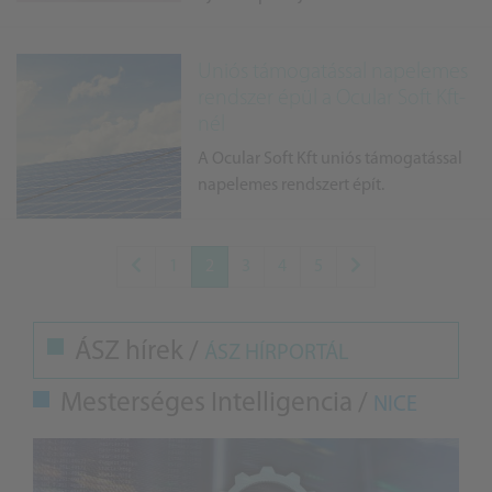
Uniós támogatással napelemes
rendszer épül a Ocular Soft Kft-
nél
A Ocular Soft Kft uniós támogatással
napelemes rendszert épít.
1
2
3
4
5
ÁSZ hírek /
ÁSZ HÍRPORTÁL
Mesterséges Intelligencia /
NICE