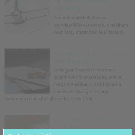
Munkácsy úti rendelő
felújításával
Szolnokon jól haladnak a
szandaszőlősi városrészben található
Munkácsy úti rendelő felújításával.
Szolnokra is juthatnak a Posta e-
segédmotorjaiból
A Magyar Posta Zrt elektromos
segédmotorokat szerez be, amivel
még könnyebben viszik házhoz a
leveleket. Országszerte, így
Szolnokon is triciklire ülhetnek a kézbesítők.
Sportcsarnokot avattak
Szolnokon