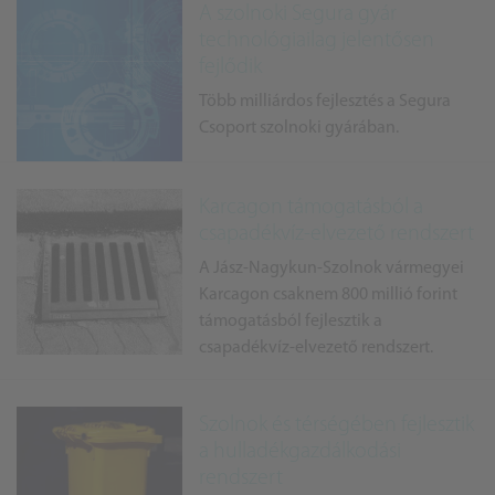
A szolnoki Segura gyár
technológiailag jelentősen
fejlődik
Több milliárdos fejlesztés a Segura
Csoport szolnoki gyárában.
Karcagon támogatásból a
csapadékvíz-elvezető rendszert
A Jász-Nagykun-Szolnok vármegyei
Karcagon csaknem 800 millió forint
támogatásból fejlesztik a
csapadékvíz-elvezető rendszert.
Szolnok és térségében fejlesztik
a hulladékgazdálkodási
rendszert