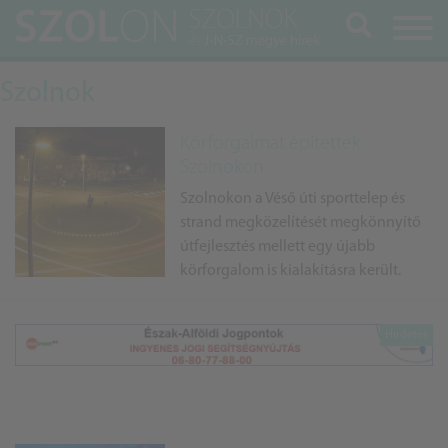
Keresés
Szolnok
Körforgalmat építettek
Szolnokon
Szolnokon a Véső úti sporttelep és
strand megközelítését megkönnyítő
útfejlesztés mellett egy újabb
körforgalom is kialakításra került.