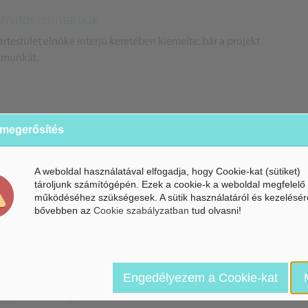
yamatot fenntartjuk
partestület elnöke interjú keretében kiemelte: bár a projekt
a munkát.
 megerősítés
kviták rendezésére
 Országos Szövetségének képviseletében interjú keretében
A weboldal használatával elfogadja, hogy Cookie-kat (sütiket)
gióban sajátságos helyzet alakult ki.
tároljunk számítógépén. Ezek a cookie-k a weboldal megfelelő
működéséhez szükségesek. A sütik használatáról és kezelésér
bővebben az
Cookie szabályzatban
tud olvasni!
Engedélyezem a Cookie-kat
ngyenes szolgálat