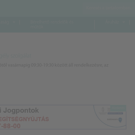
aság
Bérelhető rendelők és
Áruház
műtők
ély szolgálat
től vasárnapig 09:30-19:30 között áll rendelkezésre, az