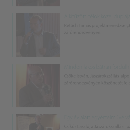
A kitűzött célok közel dupláj
Rettich Tamás projektmenedzser „É
zárórendezvényen.
Minden lakos bátran fordul
Csőke István, Jászárokszállás alp
zárórendezvényén köszönetét fejez
Egy év alatt egyértelművé vá
Csíkós László, a Jászárokszállási 