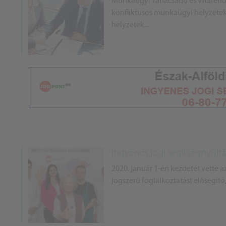
Munkaügyi Tanácsadó és Vitarende
konfliktusos munkaügyi helyzetek 
helyzetek...
Ingyenes jogi segítségnyújtá
2020. január 1-én kezdetét vette a
jogszerű foglalkoztatást elősegítő