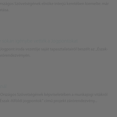
Országos Szövetségének elnöke interjú keretében kiemelte: már
atása.
ve sokan igénybe vették a Jogpontokat
 Jogpont iroda vezetője saját tapasztalatairól beszélt az „Észak-
zárórendezvényén.
nál
 Országos Szövetségének képviseletében a munkajogi vitákról
 „Észak-Alföldi jogpontok” című projekt zárórendezvény...