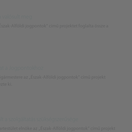
a valósult meg
szak-Alföldi jogpontok” című projektet foglalta össze a
hat a Jogpontokhoz
olgármestere az „Észak-Alföldi jogpontok” című projekt
te ki.
lt a szolgáltatás szükségszerűsége
Ipartestület elnöke az „Észak-Alföldi jogpontok” című projekt