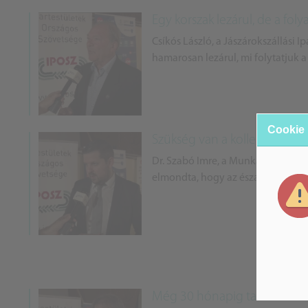
Egy korszak lezárul, de a fol
Csíkós László, a Jászárokszállási I
hamarosan lezárul, mi folytatjuk 
Cookie
Szükség van a kollektív érde
Dr. Szabó Imre, a Munkástanácsok
elmondta, hogy az észak-alföldi ré
Még 30 hónapig tarthat az i