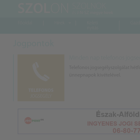
Főoldal
Hírek
Keleti
Gazd
nyitás
Jogpontok
Minden nap telefonos jogseg
Telefonos jogsegélyszolgálat hétfő
ünnepnapok kivételével.