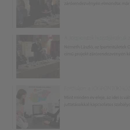
zárórendezvényén elmondta: már a
A Jogpontok hozzájárulnak 
Németh László, az Ipartestületek
című projekt zárórendezvényén kie
Forduljon a JOGPONTOKHO
Mint minden év eleje, az idei is vá
juttatásokkal kapcsolatos szabály