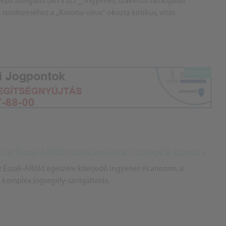
ző Szolgálat (MTVSZ) ⎯ Ingyenes, szakértői támogatás
rendezéséhez a „Korona-vírus” okozta kritikus, vitás
s az Észak-Alföldi munkaerő-piaci szereplők számára
z Észak-Alföld egészére kiterjedő ingyenes és anonim, a
, komplex jogsegély-szolgáltatás.