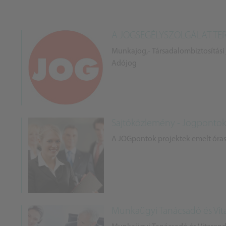
A JOGSEGÉLYSZOLGÁLAT TER
Munkajog,- Társadalombiztosítási jo
Adójog
Sajtóközlemény - Jogpontok
A JOGpontok projektek emelt óra
Munkaügyi Tanácsadó és Vita