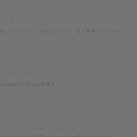
ÜLETEI
g,- Társasági- és cégjog, szervezeti jog, vállalkozások joga,-
 óraszám bővítés
számban várják ügyfeleiket
rendező Szolgálat tájékoztatója