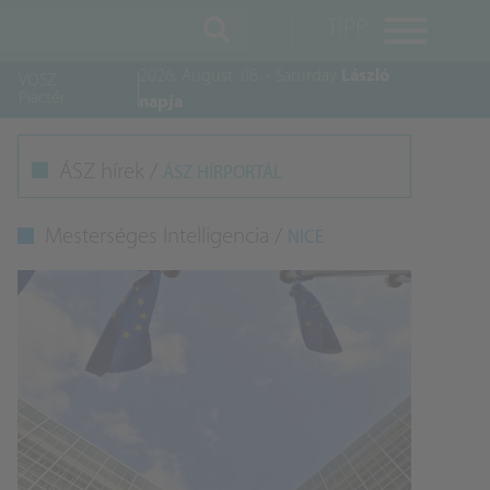
TIPP
2026. August. 08. - Saturday
László
VOSZ
Piactér
napja
M
ÁSZ hírek /
ÁSZ HÍRPORTÁL
K
Mesterséges Intelligencia /
NICE
A