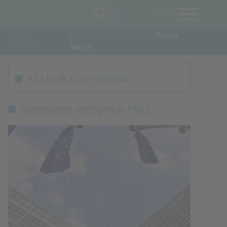
TIPP
2026. August. 07. - Friday
Ibolya
VOSZ
Piactér
napja
M
ÁSZ hírek /
ÁSZ HÍRPORTÁL
K
Mesterséges Intelligencia /
NICE
A