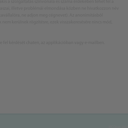
akis a szolgáltatás színvonala és száma érdekében tehet fel a
álaszai, illetve problémái elmondása közben ne hivatkozzon név
nkavállalóra, ne adjon meg cégnevet). Az anonimitásból
ok nem kerülnek rögzítésre, ezek visszakeresésére nincs mód,
ye fel kérdését chaten, az applikációban vagy e-mailben.
MCOnet 2001-