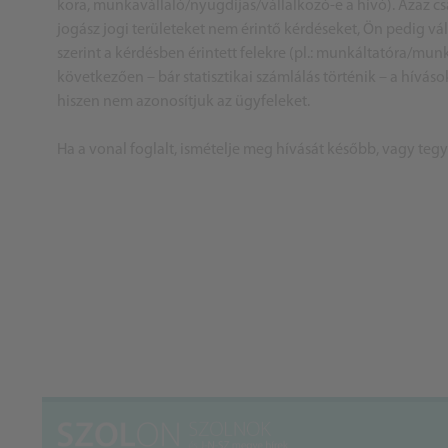
kora, munkavállaló/nyugdíjas/vállalkozó-e a hívó). Azaz cs
jogász jogi területeket nem érintő kérdéseket, Ön pedig v
szerint a kérdésben érintett felekre (pl.: munkáltatóra/mu
következően – bár statisztikai számlálás történik – a hívás
hiszen nem azonosítjuk az ügyfeleket.
Ha a vonal foglalt, ismételje meg hívását később, vagy teg