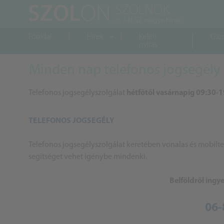
Főoldal
Hírek
Keleti
Gaz
nyitás
Minden nap telefonos jogsegély 
Telefonos jogsegélyszolgálat
hétfőtől vasárnapig 09:30-1
TELEFONOS JOGSEGÉLY
Telefonos jogsegélyszolgálat keretében vonalas és mobilt
segítséget vehet igénybe mindenki.
Belföldről ingy
06-