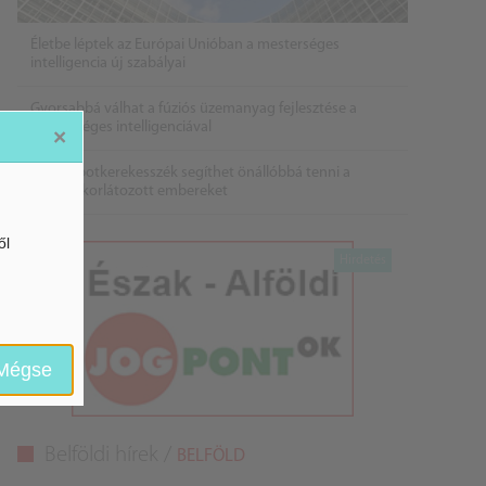
Életbe léptek az Európai Unióban a mesterséges
intelligencia új szabályai
Gyorsabbá válhat a fúziós üzemanyag fejlesztése a
mesterséges intelligenciával
×
Látó robotkerekesszék segíthet önállóbbá tenni a
mozgáskorlátozott embereket
ől
Mégse
Belföldi hírek /
BELFÖLD