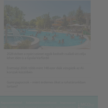
2026 évben a nyári szünet egyik kedvelt családi úti célja
lehet idén is a Gyulai Várfürdő
Érettségi 2026: több mint 148 ezer diák vizsgázik az AI-
korszak küszöbén
Gumi papucsok – miért érdemes őket a ruhatárunkban
tartani?
Kapcsolatfelvétel
Adatvédelmi nyilatkozat
Impresszum
2026. - Minden jog fentartva!
Copyright © - www.mconet.hu