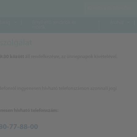
daság
Bérelhető rendelők és
Áruház
műtők
szolgálat
9:30 között
áll rendelkezésre, az ünnepnapok kivételével.
elefonról ingyenesen hívható telefonszámon azonnali jogi
enesen hívható telefonszám:
80-77-88-00