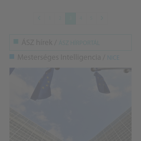
1
2
3
4
5
ÁSZ hírek /
ÁSZ HÍRPORTÁL
Mesterséges Intelligencia /
NICE