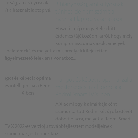
3 hiányosság, ami súlyosnak
tűnhet, de nem számít a
használt laptop vásárlásakor
Használt gép megvétele előtt
érdemes tájékozódni arról, hogy mely
kompromisszumok azok, amelyek
„beleférnek”, és melyek azok, amelyek kifejezetten
figyelmeztető jelek arra vonatkoz...
Hangot és képet is optimalizál a
mesterséges intelligencia a
Redmi Smart TV X-ben
A Xiaomi egyik almárkájaként
számontartott Redmi két új okostévét
dobott piacra, melyek a Redmi Smart
TV X 2022-es verziójú továbbfejlesztett modelljeinek
számítanak, és többek köz...