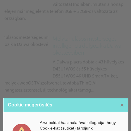
változatát Indiában, miután a hónap
elején már megjelent a telefon 3GB + 32GB-os változata az
országban.
Mélytanulásos mesterséges
intelligencia dolgozik a Daiwa
okostévéiben
A Daiwa piacra dobta a 43 hüvelykes
D43U1WOS és 55 hüvelykes
D55U1WOS 4K UHD Smart TV-ket,
melyek webOS TV szoftverrel, továbbá ThinQ AI
hangasszisztenssel, új technológiákat támog...
×
Cookie megerősítés
Mesterséges intelligencia terén
is újat mutat a MediaTek
A weboldal használatával elfogadja, hogy
Dimensity 9000 5G chip
Cookie-kat (sütiket) tároljunk