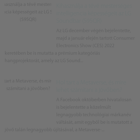
Kihasználja a tévé mesterséges
intelligencia képességeit az LG
Soundbar (S95QR)
Az LG december végén bejelentette,
majd a január elején tartott Consumer
Electronics Show (CES) 2022
keretében be is mutatta a prémium kategóriás
hangprojektorát, amely az LG Sound...
Hol tart a Metaverse, és mire
lehet számítani a jövőben?
A Facebook októberben hivatalosan
is bejelentette a közelmúlt
legnagyobb technológiai márkanév
váltását, amit egyből be is mutatott a
jövő talán legnagyobb újításával, a Metaverse-...