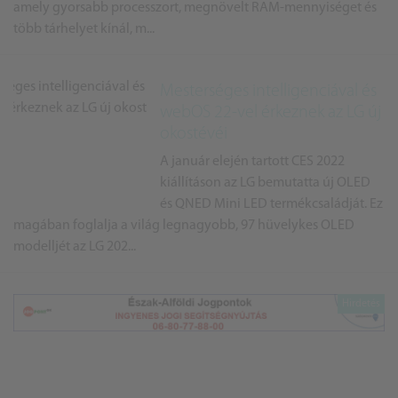
amely gyorsabb processzort, megnövelt RAM-mennyiséget és
több tárhelyet kínál, m...
Mesterséges intelligenciával és
webOS 22-vel érkeznek az LG új
okostévéi
A január elején tartott CES 2022
kiállításon az LG bemutatta új OLED
és QNED Mini LED termékcsaládját. Ez
magában foglalja a világ legnagyobb, 97 hüvelykes OLED
modelljét az LG 202...