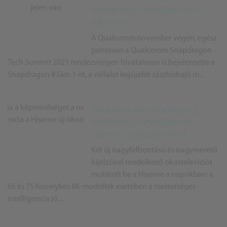
mesterséges intelligencia is
jelen van
A Qualcomm november végén, egész
pontosan a Qualcomm Snapdragon
Tech Summit 2021 rendezvényen hivatalosan is bejelentette a
Snapdragon 8 Gen 1-et, a vállalat legújabb zászlóshajó m...
Feljavítja a képminőséget a
mesterséges intelligencia a
Hisense új okostévéinél
Két új nagyfelbontású és nagyméretű
kijelzővel rendelkező okostelevíziót
mutatott be a Hisense a napokban: a
65 és 75 hüvelykes 8K-modellek esetében a mesterséges
intelligencia jó ...