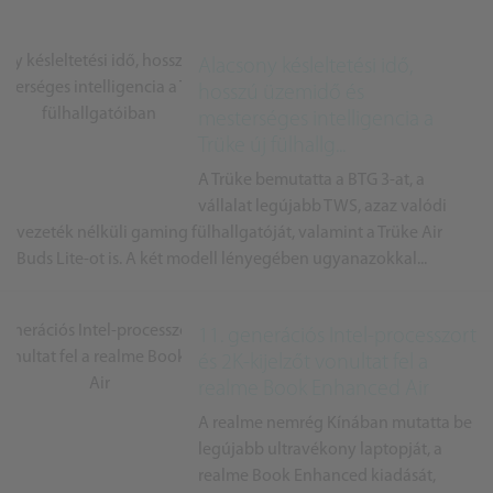
Alacsony késleltetési idő,
hosszú üzemidő és
mesterséges intelligencia a
Trüke új fülhallg...
A Trüke bemutatta a BTG 3-at, a
vállalat legújabb TWS, azaz valódi
vezeték nélküli gaming fülhallgatóját, valamint a Trüke Air
Buds Lite-ot is. A két modell lényegében ugyanazokkal...
11. generációs Intel-processzort
és 2K-kijelzőt vonultat fel a
realme Book Enhanced Air
A realme nemrég Kínában mutatta be
legújabb ultravékony laptopját, a
realme Book Enhanced kiadását,