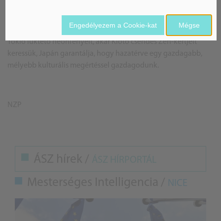
puszta turizmuson. A japán utazás egyfajta beavatás a sajátos
kultúrába, ahol a csendes tisztelet, az esztétikum iránti mély
Engedélyezem a Cookie-kat
Mégse
érzék és a rend iránti elkötelezettség mindenhol érezhető. Akár
Tokió lüktető neonfényeit, akár Kiotó csendes Zen-kertjeit
keressük, Japán garantálja, hogy hazatérve egy gazdagabb,
mélyebb kulturális megértéssel gazdagodunk.
NZP
ÁSZ hírek /
ÁSZ HÍRPORTÁL
Mesterséges Intelligencia /
NICE