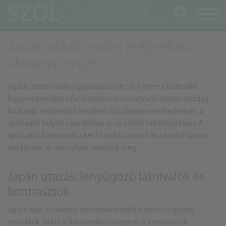
Keresés
Japán utazás során mélyreható
élményt nyújt!
Japán utazás során egyedülálló úti cél, hiszen a kulturális
hagyományokat a futurisztikus innovációval ötvözi. Gazdag
kultúrája mindenhol érezhető az udvarias viselkedésben, a
spirituális helyek csendjében és az ételek művészetében. A
spirituális harmóniát a két fő vallás, a sintó és a buddhizmus
templomai és szentélyei testesítik meg.
Japán utazás: lenyűgöző látnivalók és
kontrasztok
Japán tájai a modern metropoliszoktól a szent hegyekig
terjednek. Tokió a futurisztikus központ, a kontrasztok