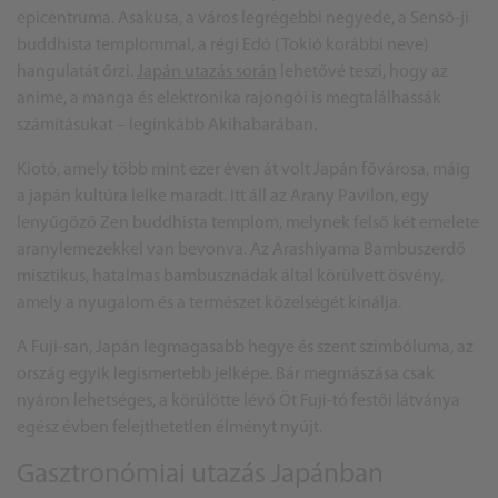
epicentruma. Asakusa, a város legrégebbi negyede, a Sensō-ji
buddhista templommal, a régi Edó (Tokió korábbi neve)
hangulatát őrzi.
Japán utazás során
lehetővé teszi, hogy az
anime, a manga és elektronika rajongói is megtalálhassák
számításukat – leginkább Akihabarában.
Kiotó, amely több mint ezer éven át volt Japán fővárosa, máig
a japán kultúra lelke maradt. Itt áll az Arany Pavilon, egy
lenyűgöző Zen buddhista templom, melynek felső két emelete
aranylemezekkel van bevonva. Az Arashiyama Bambuszerdő
misztikus, hatalmas bambusznádak által körülvett ösvény,
amely a nyugalom és a természet közelségét kínálja.
A Fuji-san, Japán legmagasabb hegye és szent szimbóluma, az
ország egyik legismertebb jelképe. Bár megmászása csak
nyáron lehetséges, a körülötte lévő Öt Fuji-tó festői látványa
egész évben felejthetetlen élményt nyújt.
Gasztronómiai utazás Japánban