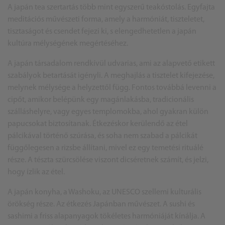
A japán tea szertartás több mint egyszerű teakóstolás. Egyfajta
meditációs művészeti forma, amely a harmóniát, tiszteletet,
tisztaságot és csendet fejezi ki, s elengedhetetlen a japán
kultúra mélységének megértéséhez.
A japán társadalom rendkívül udvarias, ami az alapvető etikett
szabályok betartását igényli. A meghajlás a tisztelet kifejezése,
melynek mélysége a helyzettől függ. Fontos továbbá levenni a
cipőt, amikor belépünk egy magánlakásba, tradicionális
szálláshelyre, vagy egyes templomokba, ahol gyakran külön
papucsokat biztosítanak. Étkezéskor kerülendő az étel
pálcikával történő szúrása, és soha nem szabad a pálcikát
függőlegesen a rizsbe állítani, mivel ez egy temetési rituálé
része. A tészta szürcsölése viszont dicséretnek számít, és jelzi,
hogy ízlik az étel.
A japán konyha, a Washoku, az UNESCO szellemi kulturális
örökség része. Az étkezés Japánban művészet. A sushi és
sashimi a friss alapanyagok tökéletes harmóniáját kínálja. A