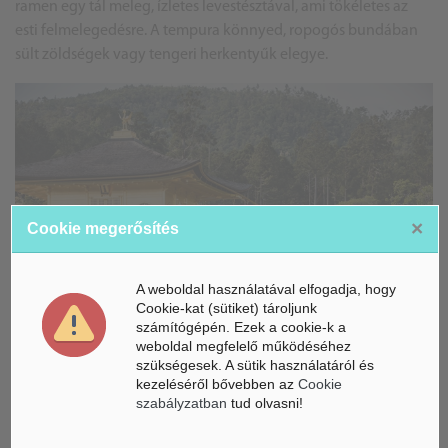
ramen egy tál meleg, ízletes levestésztával, ami tökéletes az
esti felmelegedésre. A tempura könnyed, ropogós bundában
sült zöldségek vagy tengeri herkentyűk elegye.
×
Cookie megerősítés
A weboldal használatával elfogadja, hogy
Cookie-kat (sütiket) tároljunk
számítógépén. Ezek a cookie-k a
weboldal megfelelő működéséhez
szükségesek. A sütik használatáról és
kezeléséről bővebben az
Cookie
Japán valójában egy felejthetetlen élményt nyújtó úticél, ahol
szabályzatban
tud olvasni!
az emberi szellem találkozik a természettel, és a történelem
összefonódik a jövővel. Az országban tett látogatás túlmutat a