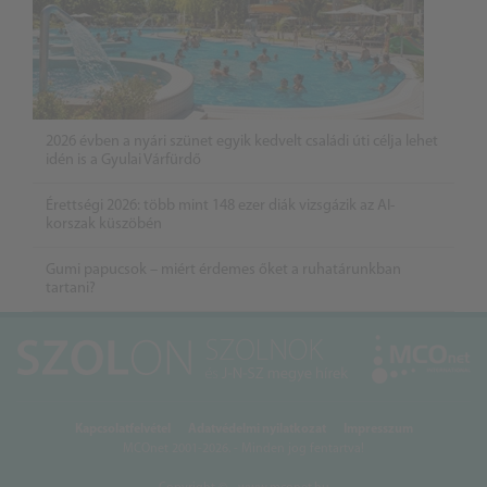
2026 évben a nyári szünet egyik kedvelt családi úti célja lehet
idén is a Gyulai Várfürdő
Érettségi 2026: több mint 148 ezer diák vizsgázik az AI-
korszak küszöbén
Gumi papucsok – miért érdemes őket a ruhatárunkban
tartani?
Kapcsolatfelvétel
Adatvédelmi nyilatkozat
Impresszum
MCOnet 2001-2026. - Minden jog fentartva!