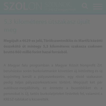
Keresés
5,3 kilométeres útszakasz újult
meg
Megújult a 4629-es jelű, Törökszentmiklós és Martfű közötti
összekötő út mintegy 5,3 kilométeres szakasza csaknem
bruttó 860 millió forint hazai forrásból.
A Magyar falu programban a Magyar Közút Nonprofit Zrt.
beruházása során burkolatmarást követően új kötőréteg és új
kopóréteg került a pályaszerkezetre, egy rövid szakaszon
pedig teljes pályaszerkezetcsere történt. Megújult két pár
autóbusz-megállóhely, ez érintette a buszöblöket és a
peronokat is. Új, tartós burkolatjeleket festettek fel, valamint a
KRESZ-táblákat is kicserélték.