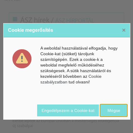
ÁSZ hírek /
ÁSZ HÍRPORTÁL
×
Cookie megerősítés
Mesterséges Intelligencia /
NICE
A weboldal használatával elfogadja, hogy
Cookie-kat (sütiket) tároljunk
számítógépén. Ezek a cookie-k a
weboldal megfelelő működéséhez
szükségesek. A sütik használatáról és
kezeléséről bővebben az
Cookie
szabályzatban
tud olvasni!
Engedélyezem a Cookie-kat
Mégse
Életbe léptek az Európai Unióban a mesterséges intelligencia
új szabályai