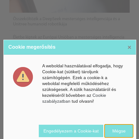
Összeköltözik a DeepSeek mesterséges intelligenciája és a
Unitree humanoid robotikája
Életbe léptek az Európai Unióban a mesterséges intelligencia
új szabályai
×
Cookie megerősítés
Gyorsabbá válhat a fúziós üzemanyag fejlesztése a
mesterséges intelligenciával
A weboldal használatával elfogadja, hogy
Cookie-kat (sütiket) tároljunk
számítógépén. Ezek a cookie-k a
weboldal megfelelő működéséhez
szükségesek. A sütik használatáról és
kezeléséről bővebben az
Cookie
szabályzatban
tud olvasni!
Belföldi hírek /
Engedélyezem a Cookie-kat
Mégse
BELFÖLD