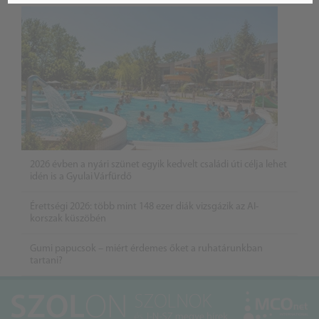
2026 évben a nyári szünet egyik kedvelt családi úti célja lehet
idén is a Gyulai Várfürdő
Érettségi 2026: több mint 148 ezer diák vizsgázik az AI-
korszak küszöbén
Gumi papucsok – miért érdemes őket a ruhatárunkban
tartani?