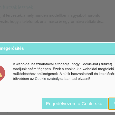
 furcsák lesznek
zájnt terveztek, amely minden modellben nagyjából hasonló
ezte, hogy a telefonok unalmassá és egyformává váltak; de...
 megerősítés
es intelligencia felé tartanak az okostelefon- és
A weboldal használatával elfogadja, hogy Cookie-kat (sütiket)
(MI) egyre szélesebb körben elterjed, az okostelefon- és
tároljunk számítógépén. Ezek a cookie-k a weboldal megfelelő
osítani, hogy az MI-t beépítsék termékeikbe és szolgált...
működéséhez szükségesek. A sütik használatáról és kezelésér
bővebben az
Cookie szabályzatban
tud olvasni!
Engedélyezem a Cookie-kat
abályozza a töltést a OnePlus 10T-ben