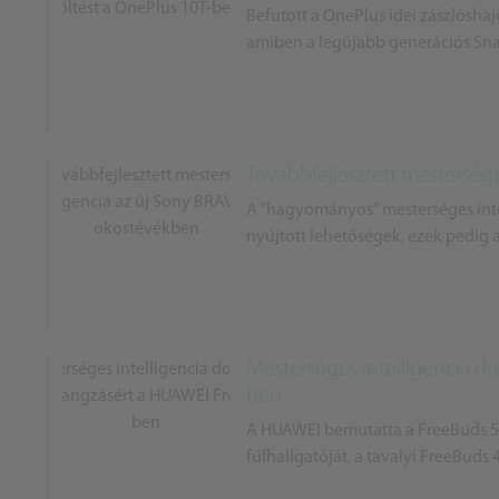
Befutott a OnePlus idei zászlóshajó
amiben a legújabb generációs Sna
Továbbfejlesztett mesterség
A "hagyományos" mesterséges intel
nyújtott lehetőségek, ezek pedig 
Mesterséges intelligencia do
ben
A HUAWEI bemutatta a FreeBuds 5i-t
fülhallgatóját, a tavalyi FreeBuds