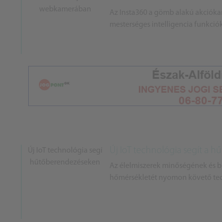
Az Insta360 a gömb alakú akciókame
mesterséges intelligencia funkciók
Új IoT technológia segít a 
Az élelmiszerek minőségének és bi
hőmérsékletét nyomon követő tech