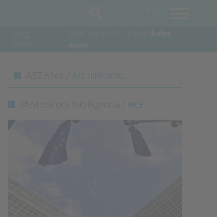
TIPP
2026. August. 07. - Friday
Ibolya
VOSZ
Piactér
napja
M
ÁSZ hírek /
ÁSZ HÍRPORTÁL
K
Mesterséges Intelligencia /
NICE
A