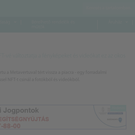
daság
Bérelhető rendelők és
Áruház
műtők
FT-vé változtatja a fényképeket és videókat ez az okos
tu a Metavertuval tért vissza a piacra - egy forradalmi
sel NFT-t csinál a fotókból és videókból.