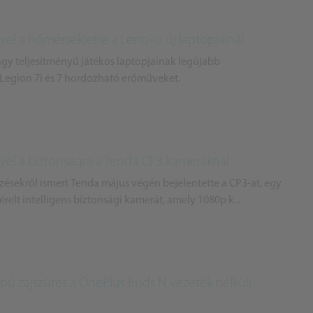
yel a hőmérsékletre a Lenovo új laptopjainál
gy teljesítményű játékos laptopjainak legújabb
 Legion 7i és 7 hordozható erőműveket.
gyel a biztonságra a Tenda CP3 kameráknál
zésekről ismert Tenda május végén bejelentette a CP3-at, egy
érelt intelligens biztonsági kamerát, amely 1080p k...
apú zajszűrés a OnePlus Buds N vezeték nélküli