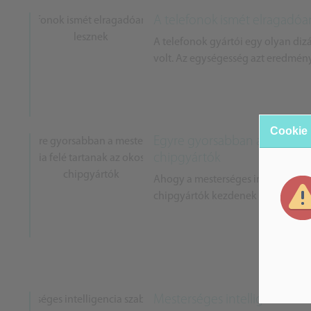
A telefonok ismét elragadóan
A telefonok gyártói egy olyan di
volt. Az egységesség azt eredmény
Cookie
Egyre gyorsabban a mesterség
chipgyártók
Ahogy a mesterséges intelligencia 
chipgyártók kezdenek arra összpont
Mesterséges intelligencia sz