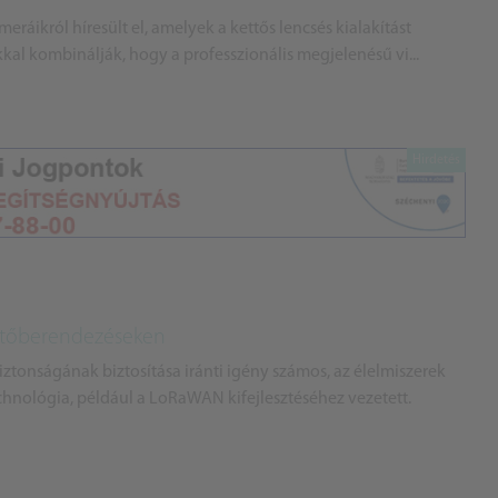
ráikról híresült el, amelyek a kettős lencsés kialakítást
kal kombinálják, hogy a professzionális megjelenésű vi...
hűtőberendezéseken
ztonságának biztosítása iránti igény számos, az élelmiszerek
nológia, például a LoRaWAN kifejlesztéséhez vezetett.