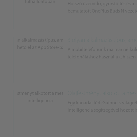
Hosszú üzemidő, gyorstöltés és me
bemutatott OnePlus Buds N vezeték 
3 olyan alkalmazás típus, a
A mobiltelefonunk ma már nélkü
telefonáláshoz használjuk, hiszen
Olajfestményt alkotott a mes
Egy kanadai férfi Guinness világr
intelligencia segítségével hozott lé