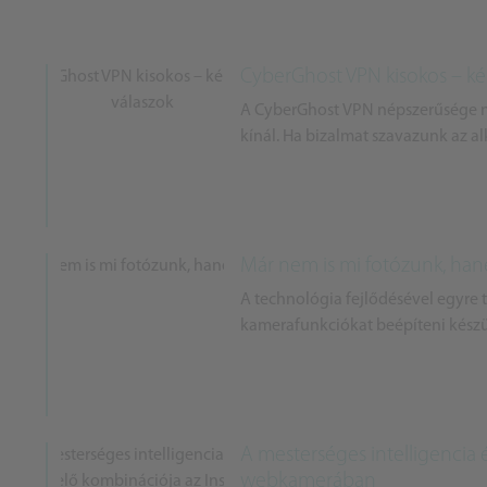
CyberGhost VPN kisokos – ké
A CyberGhost VPN népszerűsége ne
kínál. Ha bizalmat szavazunk az a
Már nem is mi fotózunk, ha
A technológia fejlődésével egyre 
kamerafunkciókat beépíteni kész
A mesterséges intelligencia 
webkamerában