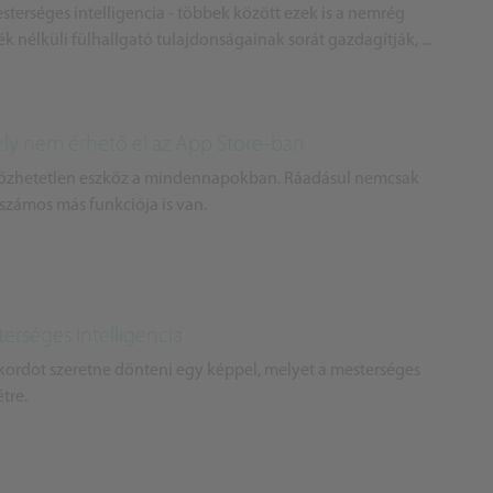
sterséges intelligencia - többek között ezek is a nemrég
nélküli fülhallgató tulajdonságainak sorát gazdagítják, ...
mely nem érhető el az App Store-ban
lözhetetlen eszköz a mindennapokban. Ráadásul nemcsak
 számos más funkciója is van.
terséges intelligencia
ekordot szeretne dönteni egy képpel, melyet a mesterséges
tre.