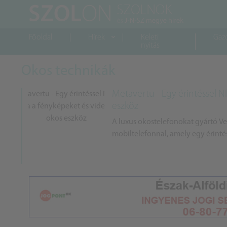
Főoldal
Hírek
Keleti
Gaz
nyitás
Okos technikák
Metavertu - Egy érintéssel N
eszköz
A luxus okostelefonokat gyártó Ver
mobiltelefonnal, amely egy érintés