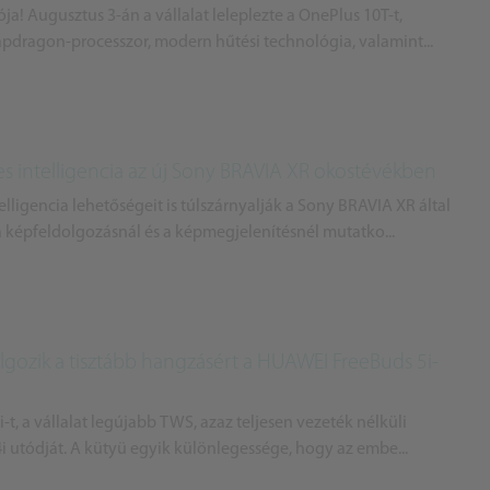
ja! Augusztus 3-án a vállalat leleplezte a OnePlus 10T-t,
pdragon-processzor, modern hűtési technológia, valamint...
es intelligencia az új Sony BRAVIA XR okostévékben
ligencia lehetőségeit is túlszárnyalják a Sony BRAVIA XR által
a képfeldolgozásnál és a képmegjelenítésnél mutatko...
lgozik a tisztább hangzásért a HUAWEI FreeBuds 5i-
, a vállalat legújabb TWS, azaz teljesen vezeték nélküli
 4i utódját. A kütyü egyik különlegessége, hogy az embe...