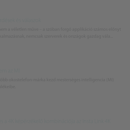
rdések és válaszok
m a véletlen műve – a szóban forgó applikáció számos előnyt
lkalmazásnak, nemcsak szerverek és országok gazdag vála...
nem az MI
több okostelefon-márka kezd mesterséges intelligencia (MI)
ülékeibe.
és a 4K képérzékelő kombinációja az Insta Link 4K