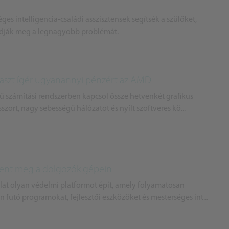
s intelligencia-családi asszisztensek segítsék a szülőket,
ldják meg a legnagyobb problémát.
laszt ígér ugyanannyi pénzért az AMD
tű számítási rendszerben kapcsol össze hetvenkét grafikus
szort, nagy sebességű hálózatot és nyílt szoftveres kö...
jelent meg a dolgozók gépein
lat olyan védelmi platformot épít, amely folyamatosan
 futó programokat, fejlesztői eszközöket és mesterséges int...