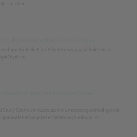
jlesztésében.
rföldkőhöz érkezett Kína félvezetőipara
a-chippel állt elő Kína. A keleti ország saját fejlesztésű
apkák piacát.
 szakemberei lehetnek a következő évek
al Study Centre elemzése szerint a mesterséges intelligencia
ú iparági lehetőségeket és felelős technológiai sz...