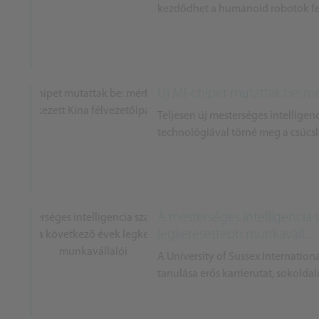
kezdődhet a humanoid robotok fe
Új MI-chipet mutattak be: mé
Teljesen új mesterséges intelligenci
technológiával törné meg a csúcsl
A mesterséges intelligencia
legkeresettebb munkaváll...
A University of Sussex Internation
tanulása erős karrierutat, sokoldal