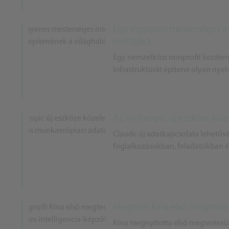
Egy ingyenes mesterséges int
mintájára
Egy nemzetközi nonprofit kezdemén
infrastruktúrát építene olyan nyel
Az Anthropic új eszköze köz
Claude új adatkapcsolata lehetővé
foglalkozásokban, feladatokban és
Megnyílt Kína első megteste
Kína megnyitotta első megtestesül