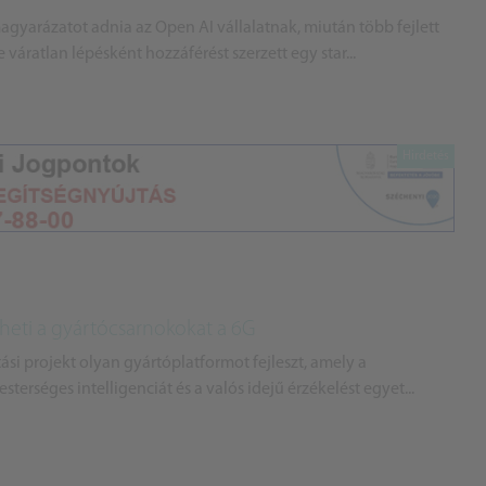
magyarázatot adnia az Open AI vállalatnak, miután több fejlett
váratlan lépésként hozzáférést szerzett egy star...
lheti a gyártócsarnokokat a 6G
ási projekt olyan gyártóplatformot fejleszt, amely a
sterséges intelligenciát és a valós idejű érzékelést egyet...