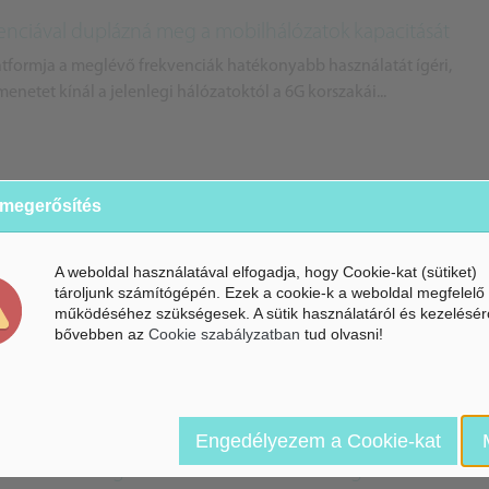
genciával duplázná meg a mobilhálózatok kapacitását
atformja a meglévő frekvenciák hatékonyabb használatát ígéri,
netet kínál a jelenlegi hálózatoktól a 6G korszakái...
 megerősítés
adatközpontok miatt itt már áramkorlátozásra
A weboldal használatával elfogadja, hogy Cookie-kat (sütiket)
amkorlátozásra készül az Egyesült Államok: egyre jelentősebb
tároljunk számítógépén. Ezek a cookie-k a weboldal megfelelő
 mesterséges intelligencia terjedése és működése.
működéséhez szükségesek. A sütik használatáról és kezelésér
bővebben az
Cookie szabályzatban
tud olvasni!
Engedélyezem a Cookie-kat
szisztensek segítenék a szülőket – de a fő gondot