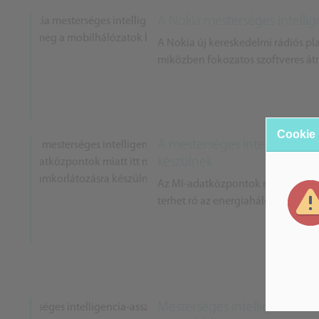
A Nokia mesterséges intelli
A Nokia új kereskedelmi rádiós pl
miközben fokozatos szoftveres átme
Cookie
A mesterséges intelligencia-
készülnek
Az MI-adatközpontok miatt már ár
terhet ró az energiahálózatokra a
Mesterséges intelligencia-as