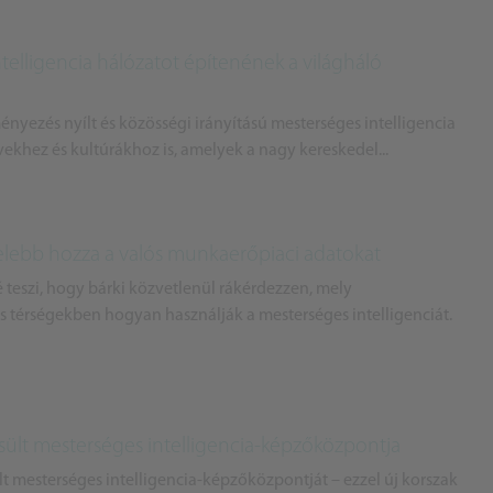
elligencia hálózatot építenének a világháló
yezés nyílt és közösségi irányítású mesterséges intelligencia
vekhez és kultúrákhoz is, amelyek a nagy kereskedel...
elebb hozza a valós munkaerőpiaci adatokat
 teszi, hogy bárki közvetlenül rákérdezzen, mely
 térségekben hogyan használják a mesterséges intelligenciát.
sült mesterséges intelligencia-képzőközpontja
t mesterséges intelligencia-képzőközpontját – ezzel új korszak