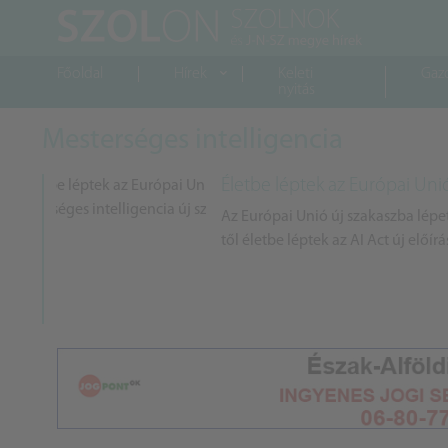
Főoldal
Hírek
Keleti
Gaz
nyitás
Mesterséges intelligencia
Életbe léptek az Európai Uni
Az Európai Unió új szakaszba lépet
től életbe léptek az AI Act új előír