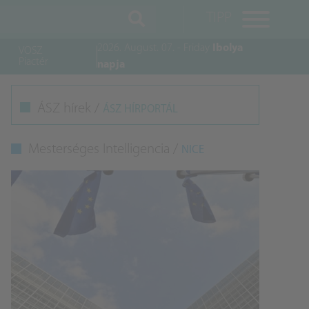
TIPP
2026. August. 07. - Friday
Ibolya
VOSZ
Piactér
napja
M
ÁSZ hírek /
ÁSZ HÍRPORTÁL
K
Mesterséges Intelligencia /
NICE
A