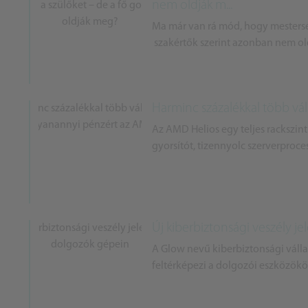
nem oldják m...
Ma már van rá mód, hogy mestersége
szakértők szerint azonban nem o
Harminc százalékkal több vá
Az AMD Helios egy teljes rackszin
gyorsítót, tizennyolc szerverproces
Új kiberbiztonsági veszély 
A Glow nevű kiberbiztonsági válla
feltérképezi a dolgozói eszközökön