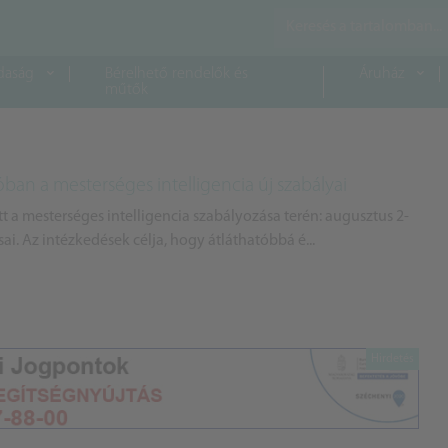
daság
Bérelhető rendelők és
Áruház
műtők
óban a mesterséges intelligencia új szabályai
t a mesterséges intelligencia szabályozása terén: augusztus 2-
ásai. Az intézkedések célja, hogy átláthatóbbá é...