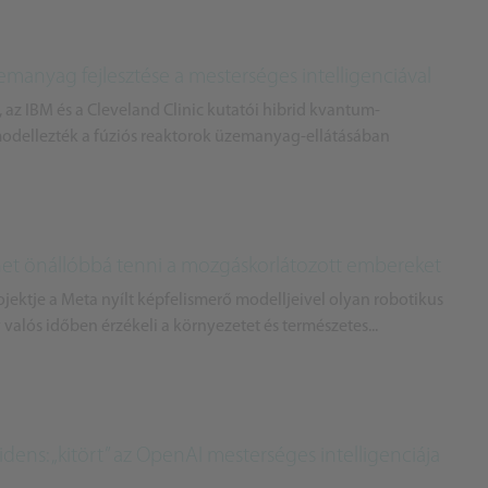
emanyag fejlesztése a mesterséges intelligenciával
 az IBM és a Cleveland Clinic kutatói hibrid kvantum-
odellezték a fúziós reaktorok üzemanyag-ellátásában
het önállóbbá tenni a mozgáskorlátozott embereket
ektje a Meta nyílt képfelismerő modelljeivel olyan robotikus
y valós időben érzékeli a környezetet és természetes...
idens: „kitört” az OpenAI mesterséges intelligenciája