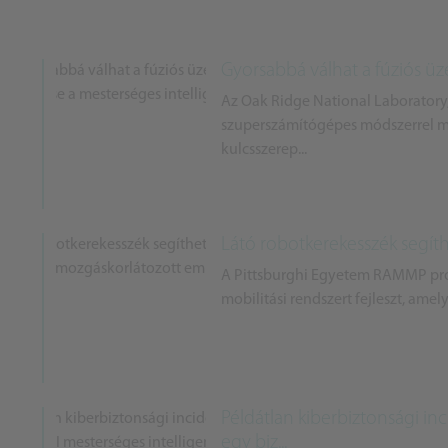
Gyorsabbá válhat a fúziós üz
Az Oak Ridge National Laboratory,
szuperszámítógépes módszerrel m
kulcsszerep...
Látó robotkerekesszék segít
A Pittsburghi Egyetem RAMMP proj
mobilitási rendszert fejleszt, amel
Példátlan kiberbiztonsági inc
egy biz...